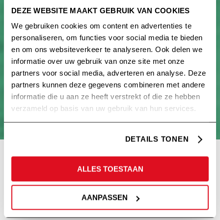
DEZE WEBSITE MAAKT GEBRUIK VAN COOKIES
We gebruiken cookies om content en advertenties te
personaliseren, om functies voor social media te bieden
en om ons websiteverkeer te analyseren. Ook delen we
informatie over uw gebruik van onze site met onze
partners voor social media, adverteren en analyse. Deze
partners kunnen deze gegevens combineren met andere
informatie die u aan ze heeft verstrekt of die ze hebben
verzameld op basis van uw gebruik van hun services.
DETAILS TONEN
ALLES TOESTAAN
100% PLAN(E)T BASED.
AANPASSEN