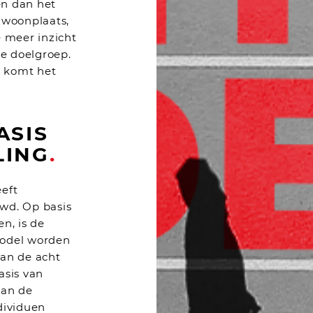
n dan het
woonplaats,
e meer inzicht
de doelgroep.
r komt het
ASIS
LING
.
eft
wd. Op basis
n, is de
 model worden
an de acht
asis van
aan de
ndividuen