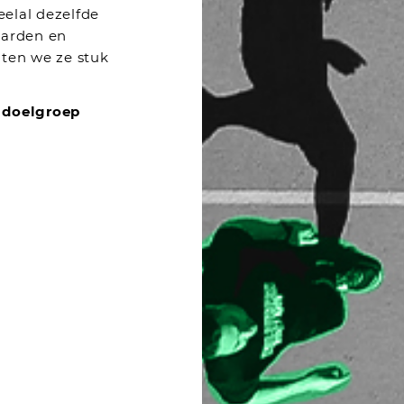
eelal dezelfde
aarden en
hten we ze stuk
 doelgroep