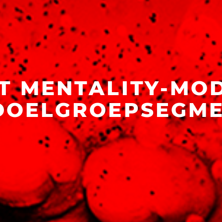
T MENTALITY-MO
DOELGROEPSEGME