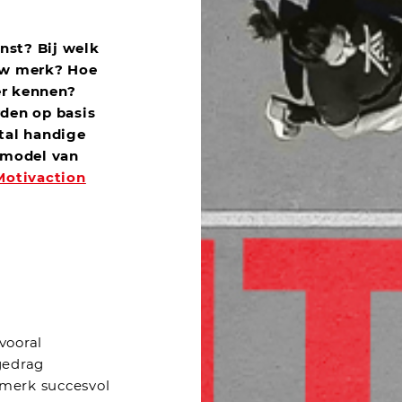
enst? Bij welk
uw merk? Hoe
er kennen?
den op basis
tal handige
-model van
Motivaction
vooral
gedrag
 merk succesvol