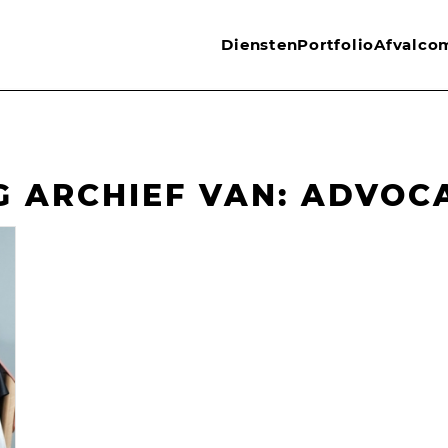
Diensten
Portfolio
Afvalco
G ARCHIEF VAN:
ADVOC